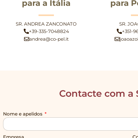
para a Itália
para P
SR. ANDREA ZANCONATO
SR. JO
+39-335-7048824
+351-9
andrea@co-pel.it
joaoazo
Contacte com a 
Nome e apelidos
Empresa
Co