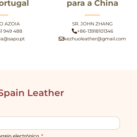
ortugal
para a China
AO AZOIA
SR. JOHN ZHANG
61 949 488
+86-13918101346
ia@sapo.pt
kezhuoleather@gmail.com
Spain Leather
rreio electrónico