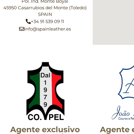
Pol. Ind. Monte Boyal
45950 Casarrubios del Monte (Toledo)
SPAIN
+34 91 539 09 11
info@spainleather.es
Agente exclusivo
Agente 